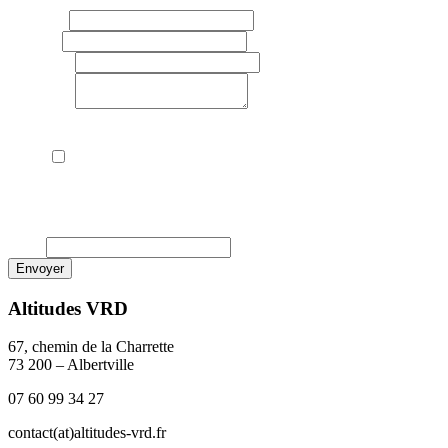
Contact
*
E-mail
*
Téléphone
Message
*
RGPD
*
Je consens à la collecte et au traitement de mes données
personnelles récoltées via ce formulaire, conformément à la
politique de traitement des données appliquée par Altitudes
VRD.
Name
Envoyer
Altitudes VRD
67, chemin de la Charrette
73 200 – Albertville
07 60 99 34 27
contact(at)altitudes-vrd.fr